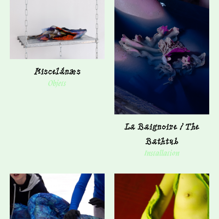
Miscelánæs
Objets
La Baignoire / The
Bathtub
Installation