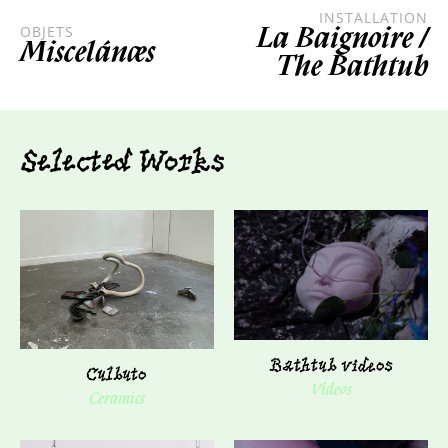
INSTALLATION
OBJETS
La Baignoire /
Miscelánæs
The Bathtub
Selected Works
Bathtub videos
Culbuto
Videos
Ceramics