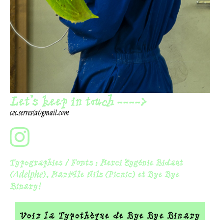
Let's keep in touch ---->
cec.serres(at)gmail.com
Typographies / Fonts :
Merci Eygénie Bidaut
(
), Marielle Nils (Picnic) et Bye Bye
Adelphe
Binary!
Voir la Typothèque de Bye Bye Binary